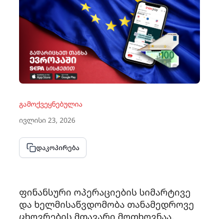
გამოქვეყნებულია
ივლისი 23, 2026
X
F
L
ᲓᲐᲙᲝᲞᲘᲠᲔᲑᲐ
a
i
c
n
ფინანსური ოპერაციების სიმარტივე
და ხელმისაწვდომობა თანამედროვე
e
k
ცხოვრების მთავარი მოთხოვნაა,